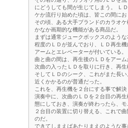
にどうしても間が生じてしまう。 Ｌ
ケか流行り始めた頃は、皆この間にお
その頃、ある大手ブランドのカラオケ
かなか画期的な機能がある商品だ。
まずは通常ジュークボックスのような
程度のＬＤが並んでおり、ＬＤ再生機
アームとエレベーターが付いている。
曲と曲の間は、再生後のＬＤをアーム
次曲の入ったＬＤを取りに行き、再生
そしてＬＤのシーク、これがまた長い
近くかかるのが普通だった。
これを、再生機を２台にする事で解決
演奏中に、次曲のＬＤを２台目の再生
態にしておき、演奏が終わったら、モ
２台目の装置に切り替える、これで曲
のだ。
できてしまえばあたりまえのような事